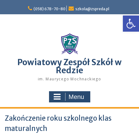
Skip
to
(058) 678-70-80
szkola@zspreda.pl
Open
content
Powiatowy Zespół Szkół w
Redzie
im. Maurycego Mochnackiego
Menu
Zakończenie roku szkolnego klas
maturalnych