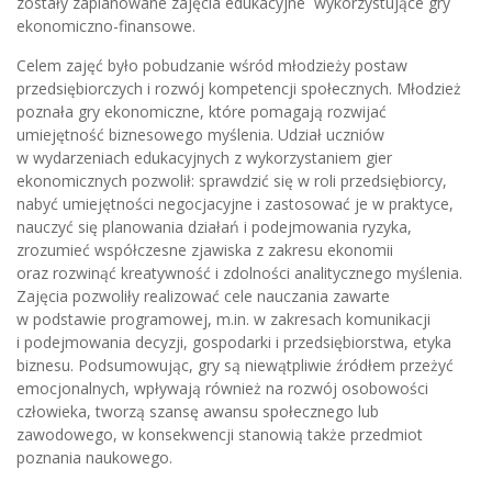
zostały zaplanowane zajęcia edukacyjne wykorzystujące gry
ekonomiczno-finansowe.
Celem zajęć było pobudzanie wśród młodzieży postaw
przedsiębiorczych i rozwój kompetencji społecznych. Młodzież
poznała gry ekonomiczne, które pomagają rozwijać
umiejętność biznesowego myślenia. Udział uczniów
w wydarzeniach edukacyjnych z wykorzystaniem gier
ekonomicznych pozwolił: sprawdzić się w roli przedsiębiorcy,
nabyć umiejętności negocjacyjne i zastosować je w praktyce,
nauczyć się planowania działań i podejmowania ryzyka,
zrozumieć współczesne zjawiska z zakresu ekonomii
oraz rozwinąć kreatywność i zdolności analitycznego myślenia.
Zajęcia pozwoliły realizować cele nauczania zawarte
w podstawie programowej, m.in. w zakresach komunikacji
i podejmowania decyzji, gospodarki i przedsiębiorstwa, etyka
biznesu. Podsumowując, gry są niewątpliwie źródłem przeżyć
emocjonalnych, wpływają również na rozwój osobowości
człowieka, tworzą szansę awansu społecznego lub
zawodowego, w konsekwencji stanowią także przedmiot
poznania naukowego.