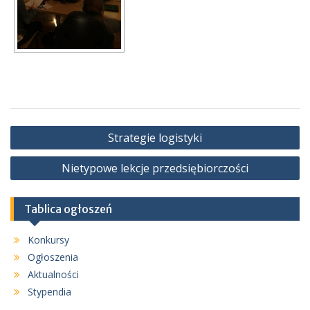
Nawigacja
Strategie logistyki
wpisu
Nietypowe lekcje przedsiębiorczości
Tablica ogłoszeń
Konkursy
Ogłoszenia
Aktualności
Stypendia