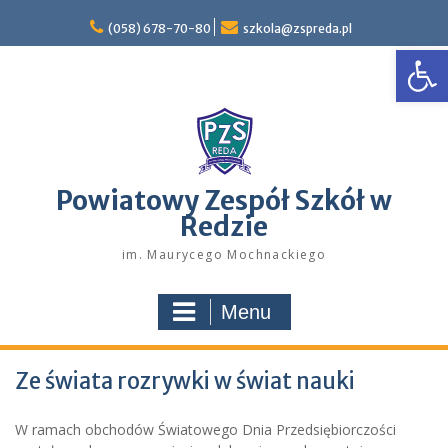
Skip
to
(058) 678-70-80
szkola@zspreda.pl
Open
content
Powiatowy Zespół Szkół w
Redzie
im. Maurycego Mochnackiego
Menu
Ze świata rozrywki w świat nauki
W ramach obchodów Światowego Dnia Przedsiębiorczości