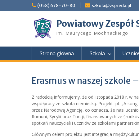
Skip
(058) 678-70-80
szkola@zspreda.pl
to
content
Powiatowy Zespół 
im. Maurycego Mochnackiego
Strona główna
Szkoła
Ucznio
Erasmus w naszej szkole –
Z radością informujemy, że od listopada 2018 r. w n
współpracy ze szkoła niemiecką. Projekt pt. „A song t
przez Narodową Agencję, co oznacza, że nasi ucznio
Rumuni, Sycylii oraz Turcji, finansowanych ze środkó
spotkań nauczycieli i uczniów ze szkołami partnerskim
Głównym celem projektu jest integracja międzykultu