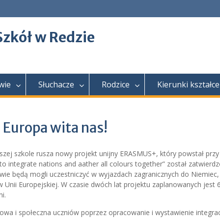
Szkół w Redzie
wie
Słuchacze
Rodzice
Kierunki kształce
 Europa wita nas!
aszej szkole rusza nowy projekt unijny ERASMUS+, który powstał przy
o integrate nations and aather all colours together” został zatwierd
wie będą mogli uczestniczyć w wyjazdach zagranicznych do Niemiec,
w Unii Europejskiej. W czasie dwóch lat projektu zaplanowanych jest 
i.
rowa i społeczna uczniów poprzez opracowanie i wystawienie integra