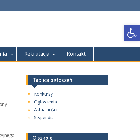
Open
nia
Rekrutacja
Kontakt
Tablica ogłoszeń
Konkursy
Ogłoszenia
zony
Aktualności
6
Stypendia
cyjnego
O szkole