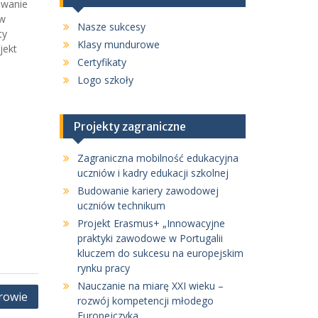
owanie
ów
Nasze sukcesy
ty
Klasy mundurowe
jekt
Certyfikaty
Logo szkoły
Projekty zagraniczne
Zagraniczna mobilność edukacyjna
uczniów i kadry edukacji szkolnej
Budowanie kariery zawodowej
uczniów technikum
Projekt Erasmus+ „Innowacyjne
praktyki zawodowe w Portugalii
kluczem do sukcesu na europejskim
rynku pracy
Nauczanie na miarę XXI wieku –
rowie
rozwój kompetencji młodego
Europejczyka