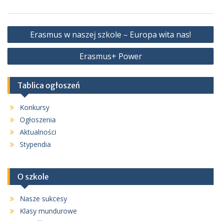
Nawigacja
Erasmus w naszej szkole – Europa wita nas!
wpisu
Erasmus+ Power
Tablica ogłoszeń
Konkursy
Ogłoszenia
Aktualności
Stypendia
O szkole
Nasze sukcesy
Klasy mundurowe