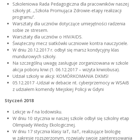
Szkoleniowa Rada Pedagogiczna dla pracowników naszej
szkoły pt. ,,Szkoła Promująca Zdrowie-etapy realizacji
programu’’.
Warsztaty dla uczniów dotyczące umiejętności radzenia
sobie ze stresem.
Warsztaty dla uczniów o HIV/AIDS.
Świąteczny mecz siatkówki uczniowie kontra nauczyciele.
W dniu 20.12.2017 r. odbył się marsz kondycyjny klas
mundurowych szkoły.
Na szczególną uwagę zasługuje zorganizowana w szkole
akcja poboru krwi (1. 06.12.2017 – wizyta krwiobusa).
Udział szkoły w akcji: KOMÓRKOMANIA DKMS!
05.12.2017 -Udział w debacie nt. cyberprzemocy w WSAiB
z udziałem komendy Miejskiej Policji w Gdyni
Styczeń 2018
Lekcje w-f na lodowisku.
W dniu 10 stycznia w naszej szkole odbył się szkolny etap
Olimpiady Wiedzy Ekologicznej.
W dniu 17 stycznia klasy IaT, IIaT, realizujące biologię
w zakresie rozszerzonym, rozwijały swoje zainteresowania