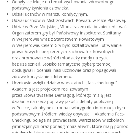
Odbyły się lekcje na temat wychowania zdrowotnego:
podstawy żywienia człowieka.
Udział uczniów w marszu kondycyjnym.
Udział uczniów w Mistrzostwach Powiatu w Piłce Plażowej.
Udział w Grze Miejskiej „Młodzi razem dla bezpieczeństwa”.
Organizatorem gry był Państwowy Inspektorat Sanitarny
w Wejherowie wraz z Starostwem Powiatowym
w Wejherowie. Celem Gry było kształtowanie i utrwalanie
prawidłowych i bezpiecznych zachowań zdrowotnych
oraz promowanie wśród młodzieży mody na życie
bez uzależnień. Stoisko tematyczne (cyberprzemoc)
obsługiwali i oceniali nasi uczniowie oraz propagowali
zdrowe korzystanie z Internetu.
Uczniowie wzięli udział w warsztatach „fact-checkingu”.
Akademia jest projektem realizowanym
przez Stowarzyszenie Demagog, którego misją jest
działanie na rzecz poprawy jakości debaty publicznej
w Polsce, tak aby bezstronna i wiarygodna informacja była
podstawowym źródłem wiedzy obywateli. Akademia Fact-
Checkingu polega na prowadzeniu warsztatów w szkołach
gimnazjalnych oraz ponadgimnazjalnych, które mają pomóc
młodym ludziom poruszać się po oceanie napływających