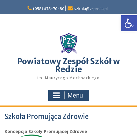
Skip
to
(058) 678-70-80
szkola@zspreda.pl
Open
content
Powiatowy Zespół Szkół w
Redzie
im. Maurycego Mochnackiego
Menu
Szkoła Promująca Zdrowie
Koncepcja Szkoły Promującej Zdrowie