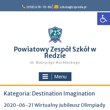
Skip
to
(058) 678-70-80
szkola@zspreda.pl
Open
content
Powiatowy Zespół Szkół w
Redzie
im. Maurycego Mochnackiego
Menu
Kategoria:
Destination Imagination
2020-06-21 Wirtualny Jubileusz Olimpiady