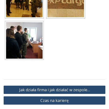
Nawigacja
Jak działa firma i jak działać w zespole…
wpisu
Czas na karierę