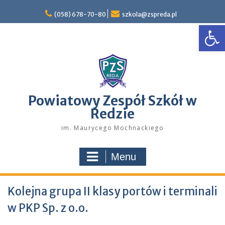
Skip
to
(058) 678-70-80
szkola@zspreda.pl
Open
content
Powiatowy Zespół Szkół w
Redzie
im. Maurycego Mochnackiego
Menu
Kolejna grupa II klasy portów i terminali
w PKP Sp. z o.o.