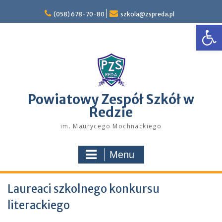
Skip
to
(058) 678-70-80
szkola@zspreda.pl
Open
content
Powiatowy Zespół Szkół w
Redzie
im. Maurycego Mochnackiego
Menu
Laureaci szkolnego konkursu
literackiego