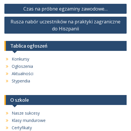
Nawigacja
Czas na próbne egzaminy zawodowe…
wpisu
Rusza nabór uczestników na praktyki zagraniczne
do Hiszpanii
Tablica ogłoszeń
Konkursy
Ogłoszenia
Aktualności
Stypendia
O szkole
Nasze sukcesy
Klasy mundurowe
Certyfikaty