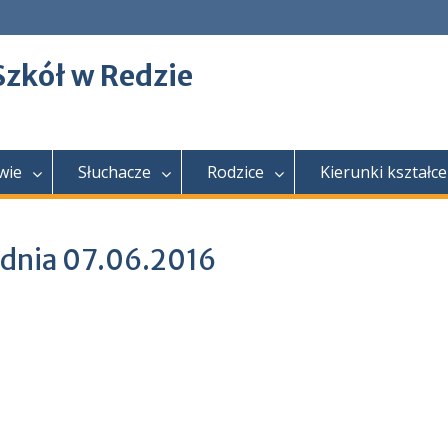
Szkół w Redzie
wie
Słuchacze
Rodzice
Kierunki kształce
 dnia 07.06.2016