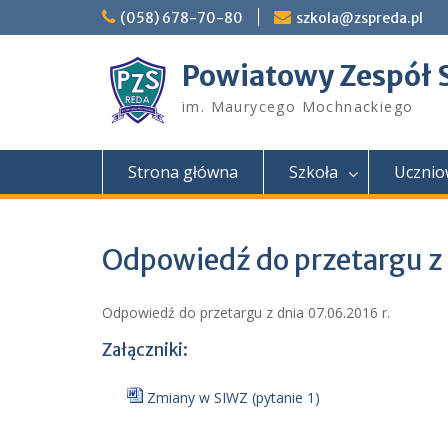
Skip
(058) 678-70-80
szkola@zspreda.pl
to
content
Powiatowy Zespół 
im. Maurycego Mochnackiego
Strona główna
Szkoła
Ucznio
Odpowiedź do przetargu z
Odpowiedź do przetargu z dnia 07.06.2016 r.
Załączniki:
Zmiany w SIWZ (pytanie 1)