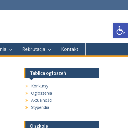
Open
nia
Rekrutacja
Kontakt
Tablica ogłoszeń
Konkursy
Ogłoszenia
Aktualności
Stypendia
O szkole