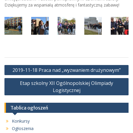
Dziękujemy za wspaniałą atmosferę i fantastyczną zabawę!
Nawigacja
2019-11-18 Praca nad „wyzwaniem drużynowym”
wpisu
Etap szkolny XII Ogólnopolskiej Olimpiady
Logistycznej
Tablica ogłoszeń
Konkursy
Ogłoszenia