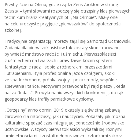
Przybyliście na Olimp, gdzie rządzi Zeus /pokłon w stronę
Zeusa/ – tymi słowami rozpoczęły się otrzęsiny klas pierwszych
technikum branż kreatywnych pt. „Na Olimpie”. Miały one
na celu uroczyste przyjęcie „pierwszaków” do społeczności
szkolnej.
Tradycyjnie organizacją imprezy zajął się Samorząd Uczniowski.
Zadania dla pierwszoklasistów tak zostały skonstruowane,
by wnieść mnóstwo radości i uśmiechu. Pierwszoklasiści
z uśmiechem na twarzach i prawdziwie kocim sprytem
fantastycznie radzili sobie z różnorakimi przeszkodami
i utrapieniami. Była profesjonalna jazda czołgiem, skoki
ze spadochronem, próbka wojny, pokaz mody, wspólne
śpiewania i tańce. Motywem przewodni był rajd pieszy „Reda
nasza Reda…”. Po wykonaniu wszystkich konkurencji, do rąk
gospodarzy klas trafiły pamiątkowe dyplomy.
„Otrzęsiny” anno domini 2019 okazały się świetną zabawą
zarówno dla młodzieży, jak i nauczycieli. Pokazały jak można
kulturalnie spędzać czas integrując jednocześnie środowisko
uczniowskie. Wszyscy pierwszoklasiści wykazali się różnymi
umiejętnościami i zostali pełnoprawnymi członkami szkoły.