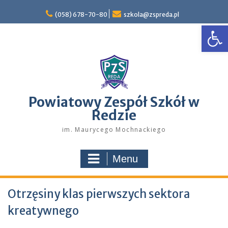
Skip
to
(058) 678-70-80
szkola@zspreda.pl
Open
content
Powiatowy Zespół Szkół w
Redzie
im. Maurycego Mochnackiego
Menu
Otrzęsiny klas pierwszych sektora
kreatywnego