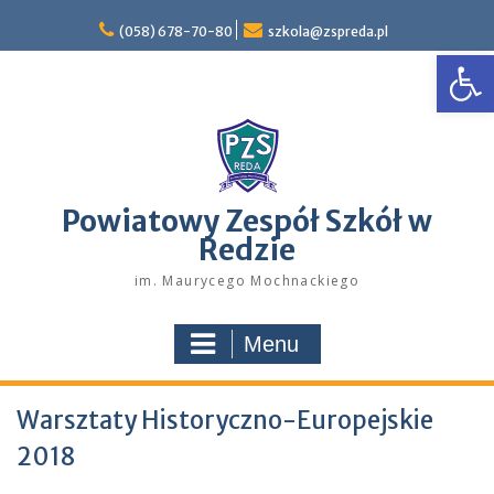
Skip
to
(058) 678-70-80
szkola@zspreda.pl
Open
content
Powiatowy Zespół Szkół w
Redzie
im. Maurycego Mochnackiego
Menu
Warsztaty Historyczno-Europejskie
2018