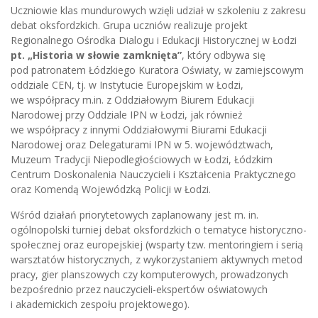
Uczniowie klas mundurowych wzięli udział w szkoleniu z zakresu
debat oksfordzkich. Grupa uczniów realizuje projekt
Regionalnego Ośrodka Dialogu i Edukacji Historycznej w Łodzi
pt. „Historia w słowie zamknięta”
, który odbywa się
pod patronatem Łódzkiego Kuratora Oświaty, w zamiejscowym
oddziale CEN, tj. w Instytucie Europejskim w Łodzi,
we współpracy m.in. z Oddziałowym Biurem Edukacji
Narodowej przy Oddziale IPN w Łodzi, jak również
we współpracy z innymi Oddziałowymi Biurami Edukacji
Narodowej oraz Delegaturami IPN w 5. województwach,
Muzeum Tradycji Niepodległościowych w Łodzi, Łódzkim
Centrum Doskonalenia Nauczycieli i Kształcenia Praktycznego
oraz Komendą Wojewódzką Policji w Łodzi.
Wśród działań priorytetowych zaplanowany jest m. in.
ogólnopolski turniej debat oksfordzkich o tematyce historyczno-
społecznej oraz europejskiej (wsparty tzw. mentoringiem i serią
warsztatów historycznych, z wykorzystaniem aktywnych metod
pracy, gier planszowych czy komputerowych, prowadzonych
bezpośrednio przez nauczycieli-ekspertów oświatowych
i akademickich zespołu projektowego).