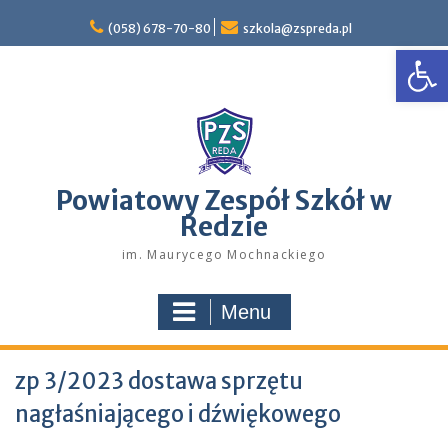
Skip
to
(058) 678-70-80
szkola@zspreda.pl
Open
content
Powiatowy Zespół Szkół w
Redzie
im. Maurycego Mochnackiego
Menu
zp 3/2023 dostawa sprzętu
nagłaśniającego i dźwiękowego