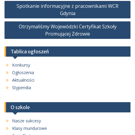
Nawigacja
Spotkanie informacyjne z pracownikami WCR
wpisu
Gdynia
Otrzymaliśmy Wojewódzki Certyfikat Szkoły
Promującej Zdrowie
Tablica ogłoszeń
Konkursy
Ogłoszenia
Aktualności
Stypendia
O szkole
Nasze sukcesy
Klasy mundurowe