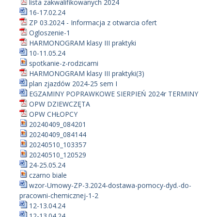
lista zakwalifikowanych 2024
16-17.02.24
ZP 03.2024 - Informacja z otwarcia ofert
Ogloszenie-1
HARMONOGRAM klasy III praktyki
10-11.05.24
spotkanie-z-rodzicami
HARMONOGRAM klasy III praktyki(3)
plan zjazdów 2024-25 sem I
EGZAMINY POPRAWKOWE SIERPIEŃ 2024r TERMINY
OPW DZIEWCZĘTA
OPW CHŁOPCY
20240409_084201
20240409_084144
20240510_103357
20240510_120529
24-25.05.24
czarno biale
wzor-Umowy-ZP-3.2024-dostawa-pomocy-dyd.-do-
pracowni-chemicznej-1-2
12-13.04.24
12-13.04.24