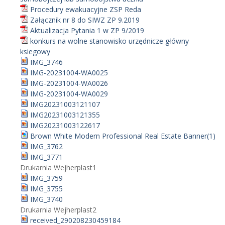
Procedury ewakuacyjne ZSP Reda
Załącznik nr 8 do SIWZ ZP 9.2019
Aktualizacja Pytania 1 w ZP 9/2019
konkurs na wolne stanowisko urzędnicze główny
ksiegowy
IMG_3746
IMG-20231004-WA0025
IMG-20231004-WA0026
IMG-20231004-WA0029
IMG20231003121107
IMG20231003121355
IMG20231003122617
Brown White Modern Professional Real Estate Banner(1)
IMG_3762
IMG_3771
Drukarnia Wejherplast1
IMG_3759
IMG_3755
IMG_3740
Drukarnia Wejherplast2
received_290208230459184