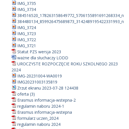
IMG_3735
IMG_3734
384516520_178263158649772_5706155891691268334_n
384480134_859926475689873_3142489195422331993_n
IMG_3724
IMG_3723
IMG_3722
IMG_3721
Statut PZS wersja 2023
ważne dla słuchaczy LODD
UROCZYSTE ROZPOCZĘCIE ROKU SZKOLNEGO 2023
2024
IMG-20231004-WA0019
IMG20231003135819
Zrzut ekranu 2023-07-28 124438
oferta (3)
Erasmus informacja-wstepna-2
regulamin naboru 2024-1
Erasmus informacja-wstepna
formularz uczen_2024
regulamin naboru 2024