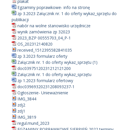
plakat
Egzaminy poprawkowe- info na stronę
zp 3.2023 Załącznik nr. 1 do oferty wykaz_sprzętu do
publikacji
nabór na wolne stanowisko urzędnicze
wynik zamówienia zp 32023
2023_BZP 00555703_04_P-1
OS_202312140820
received_1512395582841035
zp 3.2023 formularz oferty
Załącznik nr. 1 do oferty wykaz_sprzętu (1)
doc03975120231212121200
Załącznik nr. 1 do oferty wykaz_sprzętu
zp 1.2023 formularz ofertowy
doc03969320231208093237-1
Ogłoszenie- Unieważnienie
IMG_3844
zdj2
zdj1
IMG_3819
regul.mund_2023
EGZAMINY POPRAWKOWE SIERPIEŃ 2022 terminy