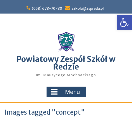
Skip
to
(058) 678-70-80
szkola@zspreda.pl
Open
content
Powiatowy Zespół Szkół w
Redzie
im. Maurycego Mochnackiego
Menu
Images tagged "concept"