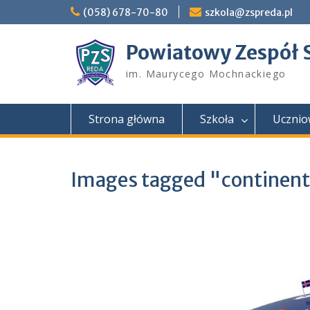
Skip
(058) 678-70-80
szkola@zspreda.pl
to
content
Powiatowy Zespół 
im. Maurycego Mochnackiego
Strona główna
Szkoła
Ucznio
Images tagged "continen