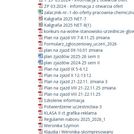
ZP 03.2024 - Informacja z otwarcia ofert
zalacznik-nr.-1-do-oferty-pracownia-chemiczna
Kaligrafia 2025 NET-7
Kaligrafia 2025 NET-8(1)
konkurs-na-wolne-stanowisko-urzednicze-glow
Plan na zjazd VII 7-8.11.25 zmiana
Formularz_zgłoszeniowy_uczeń_2026
plan na zjazd 09-10.01 zmiana
plan zjazdów 2025-26 sem II
plan zjazdów 2024-25 sem II
Plan na zjazd IX 5-6.12
Plan na zjazd X 12-13.12
Plan na zjazd 21-22.11. zmiana 3
Plan na zjazd VIII 21-22.11.25 zmiana
Plan na zjazd VIII 21-22.11.25
Szkolenie informacja
Potwierdzenie uczestnictwa-3
KLASA II ct grafika-reklama
Regulamin naboru 2025_2026_1
Weronika Szymon
Klaudia i Weronika-skompresowany