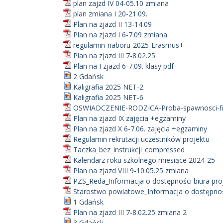
plan zajzd IV 04-05.10 zmiana
plan zmiana I 20-21.09.
Plan na zjazd II 13-14.09
Plan na zjazd I 6-7.09 zmiana
regulamin-naboru-2025-Erasmus+
Plan na zjazd III 7-8.02.25
Plan na I zjazd 6-7.09. klasy pdf
2 Gdańsk
Kaligrafia 2025 NET-2
Kaligrafia 2025 NET-6
OSWIADCZENIE-RODZICA-Proba-spawnosci-fi
Plan na zjazd IX zajęcia +egzaminy
Plan na zjazd X 6-7.06. zajęcia +egzaminy
Regulamin rekrutacji uczestników projektu
Taczka_bez_instrukcji_compressed
Kalendarz roku szkolnego miesiące 2024-25
Plan na zjazd VIII 9-10.05.25 zmiana
PZS_Reda_Informacja o dostępności biura pro
Starostwo powiatowe_Informacja o dostępnośc
1 Gdańsk
Plan na zjazd III 7-8.02.25 zmiana 2
3 Gdańsk