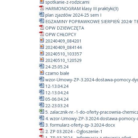
spotkanie-z-rodzicami
HARMONOGRAM klasy III praktyki(3)
plan zjazdów 2024-25 sem I
EGZAMINY POPRAWKOWE SIERPIEŃ 2024r T
OPW DZIEWCZĘTA
OPW CHŁOPCY
20240409_084201
20240409_084144
20240510_103357
20240510_120529
24-25.05.24
czarno biale
wzor-Umowy-ZP-3.2024-dostawa-pomocy-dyd.
12-13.04.24
12-13.04.24
05-06.04.24
22-23.03.24
5. zalacznik-nr.-1-do-oferty-pracownia-chemicz
4. wzor-Umowy-ZP-3.2024-dostawa-pomocy-dy
3. formularz-oferty-zp-3.2024-docx
2. ZP 03.2024 - Ogloszenie-1
1. ZP 03.2024 - Informacja z otwarcia ofert