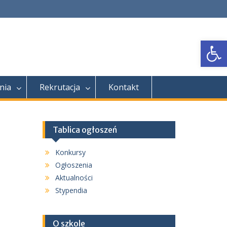
Open
nia
Rekrutacja
Kontakt
Tablica ogłoszeń
Konkursy
Ogłoszenia
Aktualności
Stypendia
O szkole