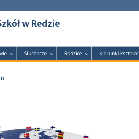
Szkół w Redzie
wie
Słuchacze
Rodzice
Kierunki kształce
t"