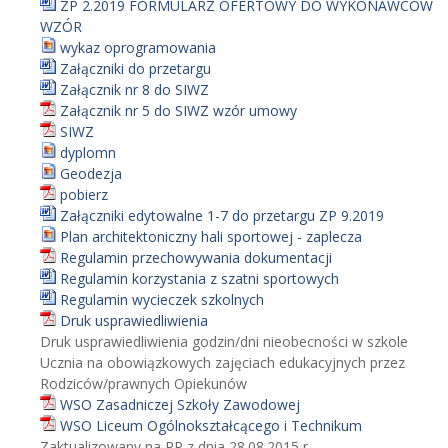
ZP 2.2019 FORMULARZ OFERTOWY DO WYKONAWCÓW
WZÓR
wykaz oprogramowania
Załączniki do przetargu
Załącznik nr 8 do SIWZ
Załącznik nr 5 do SIWZ wzór umowy
SIWZ
dyplomn
Geodezja
pobierz
Załączniki edytowalne 1-7 do przetargu ZP 9.2019
Plan architektoniczny hali sportowej - zaplecza
Regulamin przechowywania dokumentacji
Regulamin korzystania z szatni sportowych
Regulamin wycieczek szkolnych
Druk usprawiedliwienia
Druk usprawiedliwienia godzin/dni nieobecności w szkole
Ucznia na obowiązkowych zajęciach edukacyjnych przez
Rodziców/prawnych Opiekunów
WSO Zasadniczej Szkoły Zawodowej
WSO Liceum Ogólnokształcącego i Technikum
Zaktualizowany na RP z dnia 28.08.2015 r.