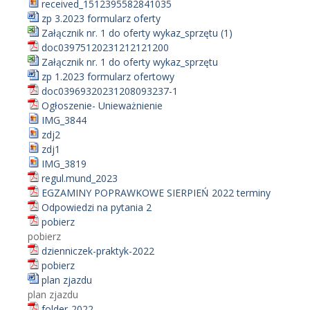
received_1512395582841035
zp 3.2023 formularz oferty
Załącznik nr. 1 do oferty wykaz_sprzętu (1)
doc03975120231212121200
Załącznik nr. 1 do oferty wykaz_sprzętu
zp 1.2023 formularz ofertowy
doc03969320231208093237-1
Ogłoszenie- Unieważnienie
IMG_3844
zdj2
zdj1
IMG_3819
regul.mund_2023
EGZAMINY POPRAWKOWE SIERPIEŃ 2022 terminy
Odpowiedzi na pytania 2
pobierz
pobierz
dzienniczek-praktyk-2022
pobierz
plan zjazdu
plan zjazdu
folder-2022