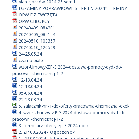
plan zjazdów 2024-25 sem I
EGZAMINY POPRAWKOWE SIERPIEŃ 2024r TERMINY
OPW DZIEWCZĘTA
OPW CHŁOPCY
20240409_084201
20240409_084144
20240510_103357
20240510_120529
24-25.05.24
czarno biale
wzor-Umowy-ZP-3.2024-dostawa-pomocy-dyd.-do-
pracowni-chemicznej-1-2
12-13.04.24
12-13.04.24
05-06.04.24
22-23.03.24
5. zalacznik-nr.-1-do-oferty-pracownia-chemiczna.-exel-1
4. wzor-Umowy-ZP-3.2024-dostawa-pomocy-dyd.-do-
pracowni-chemicznej-1-2
3. formularz-oferty-zp-3.2024-docx
2. ZP 03.2024 - Ogloszenie-1
1. ZP 03.2024 - Informacja z otwarcia ofert