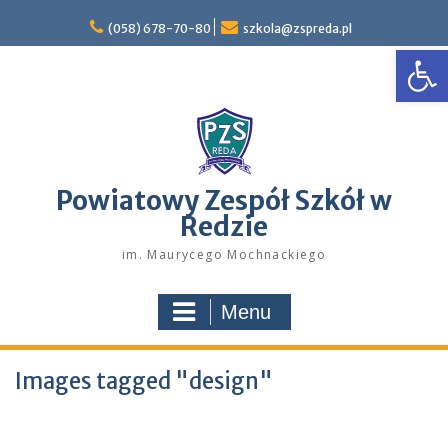
Skip
to
(058) 678-70-80
szkola@zspreda.pl
Open
content
Powiatowy Zespół Szkół w
Redzie
im. Maurycego Mochnackiego
Menu
Images tagged "design"