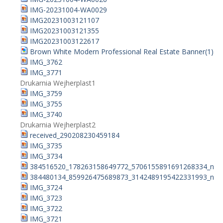
IMG-20231004-WA0029
IMG20231003121107
IMG20231003121355
IMG20231003122617
Brown White Modern Professional Real Estate Banner(1)
IMG_3762
IMG_3771
Drukarnia Wejherplast1
IMG_3759
IMG_3755
IMG_3740
Drukarnia Wejherplast2
received_290208230459184
IMG_3735
IMG_3734
384516520_178263158649772_5706155891691268334_n
384480134_859926475689873_3142489195422331993_n
IMG_3724
IMG_3723
IMG_3722
IMG_3721