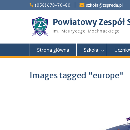
Skip
(058) 678-70-80
szkola@zspreda.pl
to
content
Powiatowy Zespół 
im. Maurycego Mochnackiego
Strona główna
Szkoła
Ucznio
Images tagged "europe"