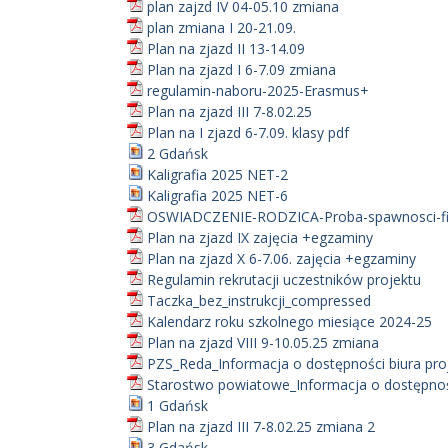
plan zajzd IV 04-05.10 zmiana
plan zmiana I 20-21.09.
Plan na zjazd II 13-14.09
Plan na zjazd I 6-7.09 zmiana
regulamin-naboru-2025-Erasmus+
Plan na zjazd III 7-8.02.25
Plan na I zjazd 6-7.09. klasy pdf
2 Gdańsk
Kaligrafia 2025 NET-2
Kaligrafia 2025 NET-6
OSWIADCZENIE-RODZICA-Proba-spawnosci-fi
Plan na zjazd IX zajęcia +egzaminy
Plan na zjazd X 6-7.06. zajęcia +egzaminy
Regulamin rekrutacji uczestników projektu
Taczka_bez_instrukcji_compressed
Kalendarz roku szkolnego miesiące 2024-25
Plan na zjazd VIII 9-10.05.25 zmiana
PZS_Reda_Informacja o dostępności biura pro
Starostwo powiatowe_Informacja o dostępnośc
1 Gdańsk
Plan na zjazd III 7-8.02.25 zmiana 2
3 Gdańsk