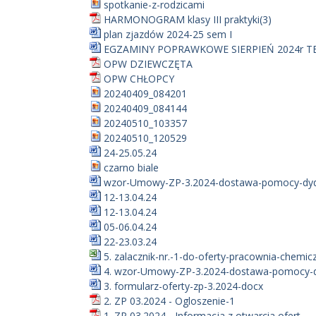
spotkanie-z-rodzicami
HARMONOGRAM klasy III praktyki(3)
plan zjazdów 2024-25 sem I
EGZAMINY POPRAWKOWE SIERPIEŃ 2024r T
OPW DZIEWCZĘTA
OPW CHŁOPCY
20240409_084201
20240409_084144
20240510_103357
20240510_120529
24-25.05.24
czarno biale
wzor-Umowy-ZP-3.2024-dostawa-pomocy-dyd.
12-13.04.24
12-13.04.24
05-06.04.24
22-23.03.24
5. zalacznik-nr.-1-do-oferty-pracownia-chemicz
4. wzor-Umowy-ZP-3.2024-dostawa-pomocy-dy
3. formularz-oferty-zp-3.2024-docx
2. ZP 03.2024 - Ogloszenie-1
1. ZP 03.2024 - Informacja z otwarcia ofert