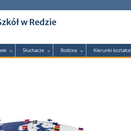
Szkół w Redzie
wie
Słuchacze
Rodzice
Kierunki kształce