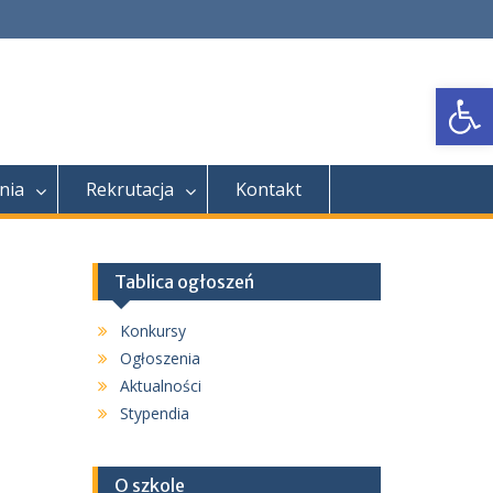
Open
nia
Rekrutacja
Kontakt
Tablica ogłoszeń
Konkursy
Ogłoszenia
Aktualności
Stypendia
O szkole