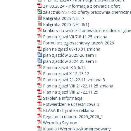
ZP 03.2024 - Informacja z otwarcia ofert
zalacznik-nr.-1-do-oferty-pracownia-chemiczna
Kaligrafia 2025 NET-7
Kaligrafia 2025 NET-8(1)
konkurs-na-wolne-stanowisko-urzednicze-glow
Plan na zjazd VII 7-8.11.25 zmiana
Formularz_zgłoszeniowy_uczeń_2026
plan na zjazd 09-10.01 zmiana
plan zjazdów 2025-26 sem II
plan zjazdów 2024-25 sem II
Plan na zjazd IX 5-6.12
Plan na zjazd X 12-13.12
Plan na zjazd 21-22.11. zmiana 3
Plan na zjazd VIII 21-22.11.25 zmiana
Plan na zjazd VIII 21-22.11.25
Szkolenie informacja
Potwierdzenie uczestnictwa-3
KLASA II ct grafika-reklama
Regulamin naboru 2025_2026_1
Weronika Szymon
Klaudia i Weronika-skompresowany