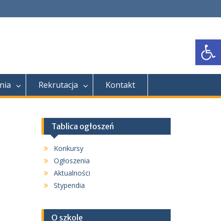
Open
nia
Rekrutacja
Kontakt
Tablica ogłoszeń
Konkursy
Ogłoszenia
Aktualności
Stypendia
O szkole