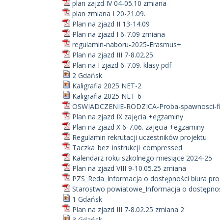
plan zajzd IV 04-05.10 zmiana
plan zmiana I 20-21.09.
Plan na zjazd II 13-14.09
Plan na zjazd I 6-7.09 zmiana
regulamin-naboru-2025-Erasmus+
Plan na zjazd III 7-8.02.25
Plan na I zjazd 6-7.09. klasy pdf
2 Gdańsk
Kaligrafia 2025 NET-2
Kaligrafia 2025 NET-6
OSWIADCZENIE-RODZICA-Proba-spawnosci-fi
Plan na zjazd IX zajęcia +egzaminy
Plan na zjazd X 6-7.06. zajęcia +egzaminy
Regulamin rekrutacji uczestników projektu
Taczka_bez_instrukcji_compressed
Kalendarz roku szkolnego miesiące 2024-25
Plan na zjazd VIII 9-10.05.25 zmiana
PZS_Reda_Informacja o dostępności biura pro
Starostwo powiatowe_Informacja o dostępnośc
1 Gdańsk
Plan na zjazd III 7-8.02.25 zmiana 2
3 Gdańsk