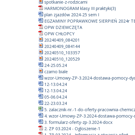
spotkanie-z-rodzicami
HARMONOGRAM klasy III praktyki(3)
plan zjazdów 2024-25 sem I
EGZAMINY POPRAWKOWE SIERPIEŃ 2024r T
OPW DZIEWCZĘTA
OPW CHŁOPCY
20240409_084201
20240409_084144
20240510_103357
20240510_120529
24-25.05.24
czarno biale
wzor-Umowy-ZP-3.2024-dostawa-pomocy-dyd.
12-13.04.24
12-13.04.24
05-06.04.24
22-23.03.24
5. zalacznik-nr.-1-do-oferty-pracownia-chemicz
4. wzor-Umowy-ZP-3.2024-dostawa-pomocy-dy
3. formularz-oferty-zp-3.2024-docx
2. ZP 03.2024 - Ogloszenie-1
1. ZP 03.2024 - Informacja z otwarcia ofert