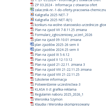
ZP 03.2024 - Informacja z otwarcia ofert
zalacznik-nr.-1-do-oferty-pracownia-chemiczna
Kaligrafia 2025 NET-7
Kaligrafia 2025 NET-8(1)
konkurs-na-wolne-stanowisko-urzednicze-glow
Plan na zjazd VII 7-8.11.25 zmiana
Formularz_zgłoszeniowy_uczeń_2026
plan na zjazd 09-10.01 zmiana
plan zjazdów 2025-26 sem II
plan zjazdów 2024-25 sem II
Plan na zjazd IX 5-6.12
Plan na zjazd X 12-13.12
Plan na zjazd 21-22.11. zmiana 3
Plan na zjazd VIII 21-22.11.25 zmiana
Plan na zjazd VIII 21-22.11.25
Szkolenie informacja
Potwierdzenie uczestnictwa-3
KLASA II ct grafika-reklama
Regulamin naboru 2025_2026_1
Weronika Szymon
Klaudia i Weronika-skompresowany