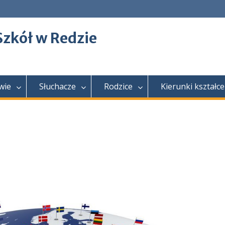
Szkół w Redzie
wie
Słuchacze
Rodzice
Kierunki kształce