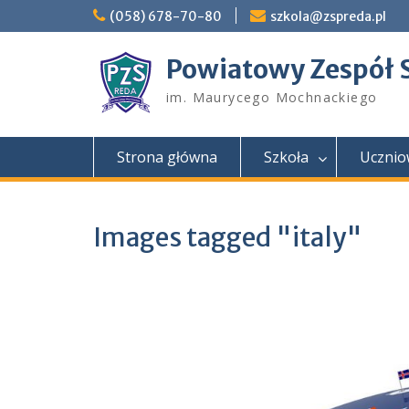
Skip
(058) 678-70-80
szkola@zspreda.pl
to
content
Powiatowy Zespół 
im. Maurycego Mochnackiego
Strona główna
Szkoła
Ucznio
Images tagged "italy"