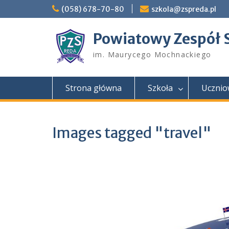
Skip
(058) 678-70-80
szkola@zspreda.pl
to
content
Powiatowy Zespół 
im. Maurycego Mochnackiego
Strona główna
Szkoła
Ucznio
Images tagged "travel"