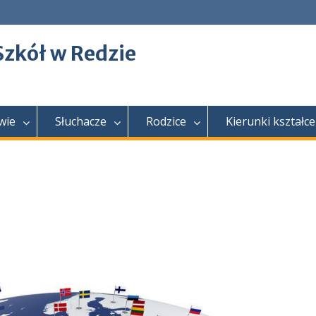
Szkół w Redzie
wie
Słuchacze
Rodzice
Kierunki kształce