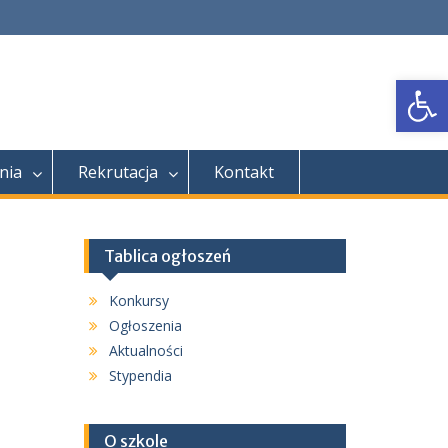
Open
nia
Rekrutacja
Kontakt
Tablica ogłoszeń
Konkursy
Ogłoszenia
Aktualności
Stypendia
O szkole