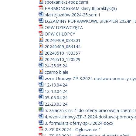
spotkanie-z-rodzicami
HARMONOGRAM klasy III praktyki(3)
plan zjazdów 2024-25 sem I
EGZAMINY POPRAWKOWE SIERPIEŃ 2024r T
OPW DZIEWCZĘTA
OPW CHŁOPCY
20240409_084201
20240409_084144
20240510_103357
20240510_120529
24-25.05.24
czarno biale
wzor-Umowy-ZP-3.2024-dostawa-pomocy-dyd.
12-13.04.24
12-13.04.24
05-06.04.24
22-23.03.24
5. zalacznik-nr.-1-do-oferty-pracownia-chemicz
4. wzor-Umowy-ZP-3.2024-dostawa-pomocy-dy
3. formularz-oferty-zp-3.2024-docx
2. ZP 03.2024 - Ogloszenie-1
1. ZP 03.2024 - Informacja z otwarcia ofert