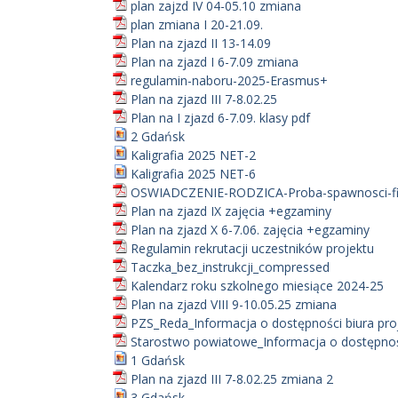
plan zajzd IV 04-05.10 zmiana
plan zmiana I 20-21.09.
Plan na zjazd II 13-14.09
Plan na zjazd I 6-7.09 zmiana
regulamin-naboru-2025-Erasmus+
Plan na zjazd III 7-8.02.25
Plan na I zjazd 6-7.09. klasy pdf
2 Gdańsk
Kaligrafia 2025 NET-2
Kaligrafia 2025 NET-6
OSWIADCZENIE-RODZICA-Proba-spawnosci-fi
Plan na zjazd IX zajęcia +egzaminy
Plan na zjazd X 6-7.06. zajęcia +egzaminy
Regulamin rekrutacji uczestników projektu
Taczka_bez_instrukcji_compressed
Kalendarz roku szkolnego miesiące 2024-25
Plan na zjazd VIII 9-10.05.25 zmiana
PZS_Reda_Informacja o dostępności biura pro
Starostwo powiatowe_Informacja o dostępnośc
1 Gdańsk
Plan na zjazd III 7-8.02.25 zmiana 2
3 Gdańsk