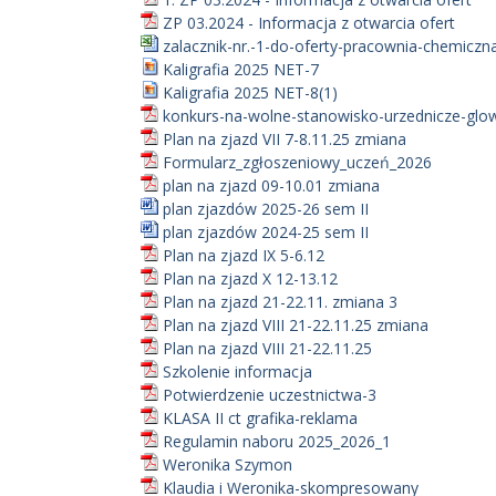
ZP 03.2024 - Informacja z otwarcia ofert
zalacznik-nr.-1-do-oferty-pracownia-chemiczna
Kaligrafia 2025 NET-7
Kaligrafia 2025 NET-8(1)
konkurs-na-wolne-stanowisko-urzednicze-glow
Plan na zjazd VII 7-8.11.25 zmiana
Formularz_zgłoszeniowy_uczeń_2026
plan na zjazd 09-10.01 zmiana
plan zjazdów 2025-26 sem II
plan zjazdów 2024-25 sem II
Plan na zjazd IX 5-6.12
Plan na zjazd X 12-13.12
Plan na zjazd 21-22.11. zmiana 3
Plan na zjazd VIII 21-22.11.25 zmiana
Plan na zjazd VIII 21-22.11.25
Szkolenie informacja
Potwierdzenie uczestnictwa-3
KLASA II ct grafika-reklama
Regulamin naboru 2025_2026_1
Weronika Szymon
Klaudia i Weronika-skompresowany